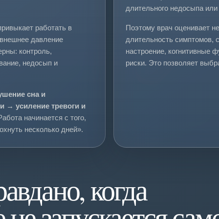
длительного недосыпа или
привыкает работать в
Поэтому врач оценивает не
 внешнее давление
длительность симптомов, со
рны: контроль,
настроение, когнитивные ф
вание, недосып и
риски. Это позволяет выбр
ушение сна и
и → усиление тревоги и
 Работа начинается с того,
дохнуть несколько дней».
авдано, когда
 не запускается сам