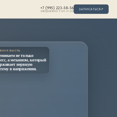
+7 (995) 223-58-56
ЗАПИСАТЬСЯ
↗
ЕЖЕДНЕВНО 9:00–21:00
таки
АВНАЯ МЫСЛЬ
е выгорание
ениваем не только
ресс, а механизм, который
ерживает нервную
стему в напряжении.
стресса
тки