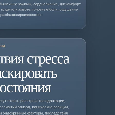
Мышечные зажимы, сердцебиение, дискомфорт
в груди или животе, головные боли, ощущение
«разбалансированности».
ХОД
твия стресса
аскировать
состояния
гут стоять расстройство адаптации,
ессивный эпизод, панические реакции,
 и эндокринные факторы, последствия