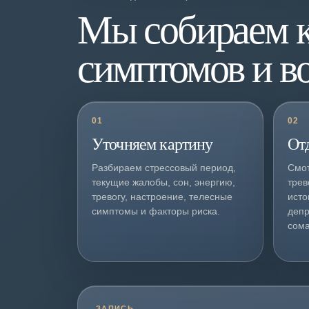
Мы собираем к
симптомов и в
01
02
Уточняем картину
От
Разбираем стрессовый период,
Смот
текущие жалобы, сон, энергию,
трев
тревогу, настроение, телесные
исто
симптомы и факторы риска.
депр
сома
ЗАПИСЬ