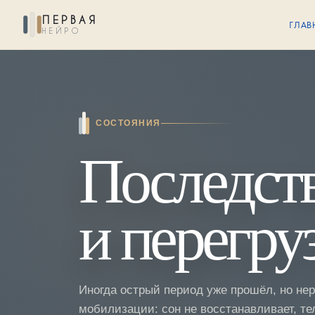
ПЕРВАЯ
ГЛАВ
НЕЙРО
СОСТОЯНИЯ
Тревога и напряжение
СОСТОЯНИЯ
Последств
Подавленное настроение
Нарушения сна
и перегру
Навязчивые мысли
Иногда острый период уже прошёл, но не
мобилизации: сон не восстанавливает, т