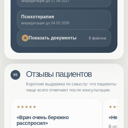
аккредитация до 27.09.2027
Психотерапия
аккредитация до 04.03.2030
Показать документы
8 файлов
Отзывы пациентов
05
Короткие выдержки по смыслу: что пациенты
чаще всего отмечают после консультации.
★★★★★
★★★★
«Врач очень бережно
«Не бы
расспросил»
В отзыве