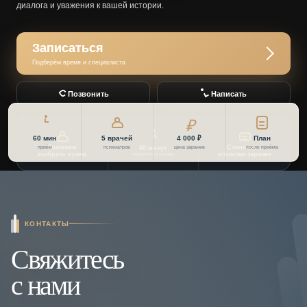
диалога и уважения к вашей истории.
Записаться
Подберём время и специалиста
Позвонить
Написать
60 мин
5 врачей
4 000 ₽
План
приём
Поможем
психиатров
цена заранее
Стоимость
после приёма
60 минут
выбрать врача
первичный приём
известна заранее
КОНТАКТЫ
Свяжитесь
с нами