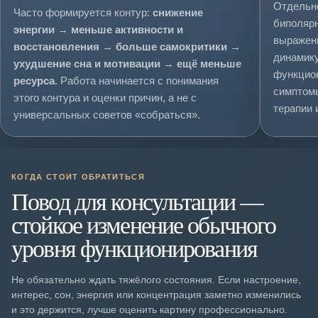
Отдельно
Часто формируется контур:
снижение
биполярн
энергии → меньше активности и
выраженн
восстановления → больше самокритики →
динамику
ухудшение сна и мотивации → ещё меньше
функцио
ресурса
. Работа начинается с понимания
симптомы
этого контура и оценки причин, а не с
терапии 
универсальных советов «собраться».
КОГДА СТОИТ ОБРАТИТЬСЯ
Повод для консультации —
стойкое изменение обычного
уровня функционирования
Не обязательно ждать тяжёлого состояния. Если настроение,
интерес, сон, энергия или концентрация заметно изменились
и это держится, лучше оценить картину профессионально.