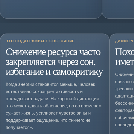
ЧТО ПОДДЕРЖИВАЕТ СОСТОЯНИЕ
ДИФФЕР
Снижение ресурса часто
Похо
закрепляется через сон,
имет
избегание и самокритику
Снижение
связано 
Когда энергии становится меньше, человек
тревожны
естественно сокращает активность и
адаптаци
откладывает задачи. На короткой дистанции
бессонни
это может давать облегчение, но со временем
фактора
сужает жизнь, усиливает чувство вины и
побочны
поддерживает ощущение, что «ничего не
последст
получается».